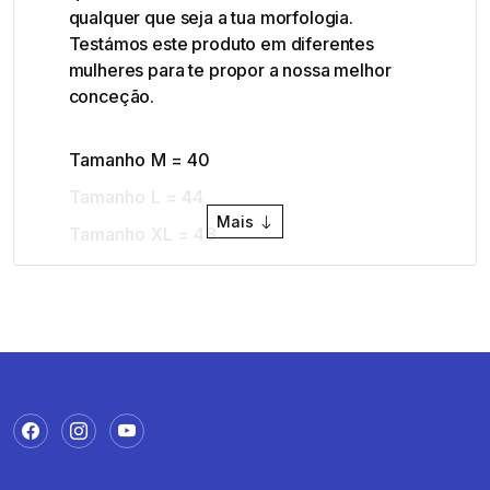
qualquer que seja a tua morfologia.
Testámos este produto em diferentes
mulheres para te propor a nossa melhor
conceção.
Tamanho M = 40
Tamanho L = 44
Mais
Tamanho XL = 48
Como é medida a
temperatura de conforto?
Testamos cada um dos nossos produtos
em laboratório de forma a obter um valor
indicativo sobre a temperatura de conforto.
Este valor é medido sem collants, no caso