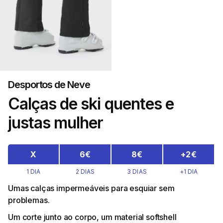
Desportos de Neve
Calças de ski quentes e
justas mulher
X
6€
8€
+2€
1 DIA
2 DIAS
3 DIAS
+1 DIA
Umas calças impermeáveis para esquiar sem
problemas.
Um corte junto ao corpo, um material softshell